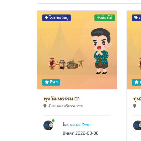
โบราณวัตถุ
จับต้องได้
ภ
กีฬา
ท
ทุนวัฒนธรรม 01
ทุน
เมือง นครศรีธรรมราช
New alerts
โดย
ผศ.ดร.ธัชชา
อัพเดท 2026-08-06