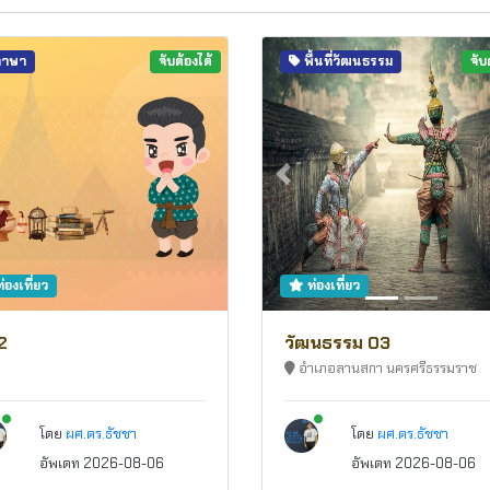
าษา
จับต้องได้
พื้นที่วัฒนธรรม
จับ
Previous
่องเที่ยว
ท่องเที่ยว
2
วัฒนธรรม 03
อำเภอลานสกา นครศรีธรรมราช
New alerts
New alerts
โดย
ผศ.ดร.ธัชชา
โดย
ผศ.ดร.ธัชชา
อัพเดท 2026-08-06
อัพเดท 2026-08-06