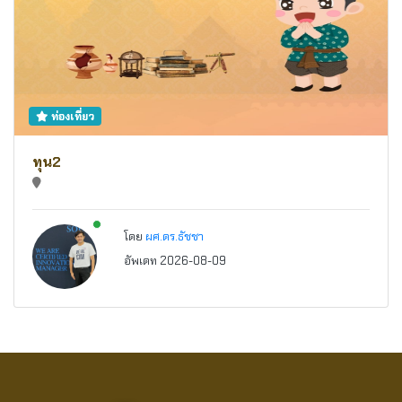
ท่องเที่ยว
ทุน2
New alerts
โดย
ผศ.ดร.ธัชชา
อัพเดท 2026-08-09