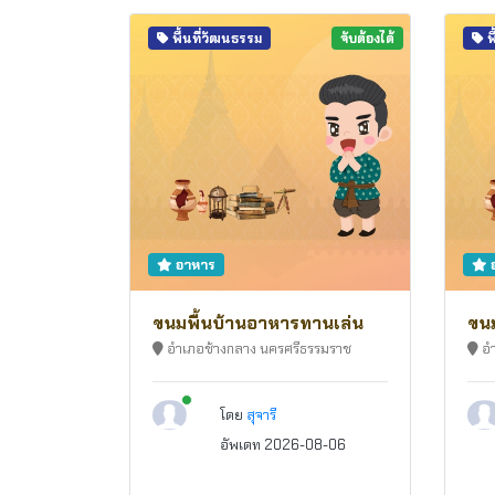
พื้นที่วัฒนธรรม
จับต้องได้
พ
อาหาร
ขนมพื้นบ้านอาหารทานเล่น
ขนม
อำเภอช้างกลาง นครศรีธรรมราช
อำ
New alerts
โดย
สุจารี
อัพเดท 2026-08-06